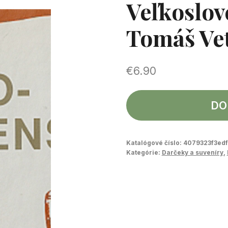
Veľkoslov
Tomáš Ve
€
6.90
DO
Katalógové číslo:
4079323f3edf
Kategórie:
Darčeky a suveníry
,