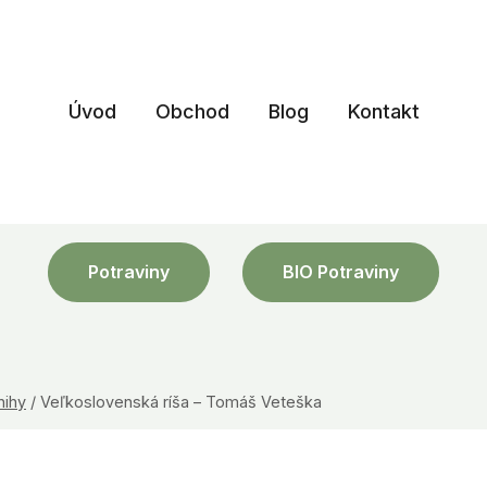
Úvod
Obchod
Blog
Kontakt
Potraviny
BIO Potraviny
nihy
/
Veľkoslovenská ríša – Tomáš Veteška