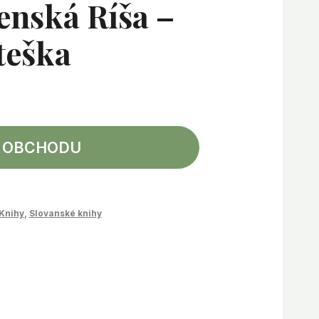
enská Ríša –
teška
 OBCHODU
Knihy
,
Slovanské knihy