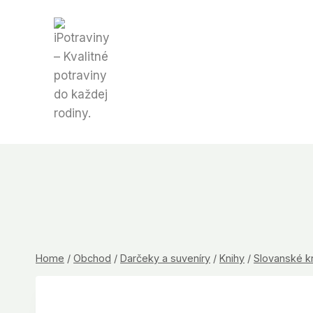
Skip
to
content
Home
/
Obchod
/
Darčeky a suveníry
/
Knihy
/
Slovanské k