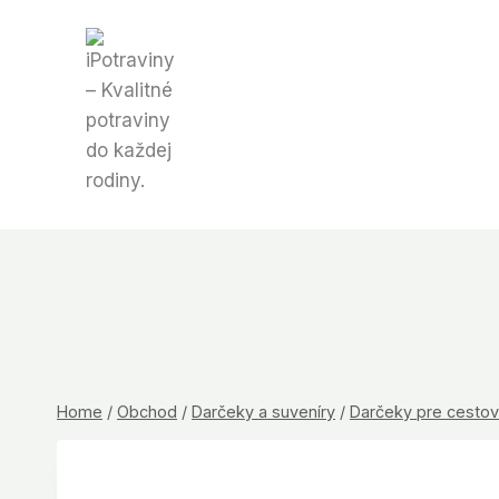
Skip
to
content
Home
/
Obchod
/
Darčeky a suveníry
/
Darčeky pre cestov