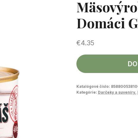
Mäsovýro
Domáci G
€
4.35
DO
Katalógové číslo:
85880053810
Kategórie:
Darčeky a suveníry
,