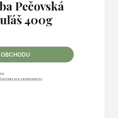
ba Pečovská
uľáš 400g
 OBCHODU
00
Darčeky pre cestovateľov