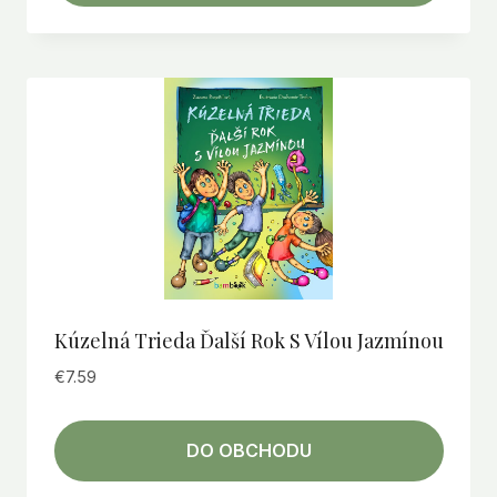
Kúzelná Trieda Ďalší Rok S Vílou Jazmínou
€
7.59
DO OBCHODU