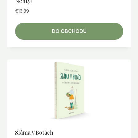
Nehty!
€
16.89
DO OBCHODU
Sláma V Botách