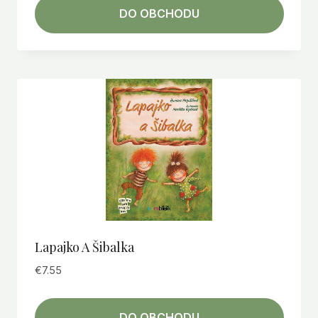
DO OBCHODU
Lapajko A Šibalka
€
7.55
DO OBCHODU