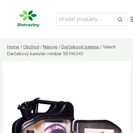
Skip
to
Hľadať:
Vyhľad
content
Home
/
Obchod
/
Nápoje
/
Darčekové balenia
/
Valach
Darčekový kanister minibar 10l PACHO