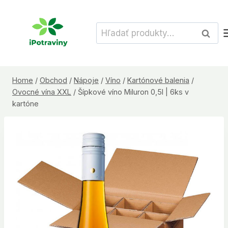
Skip
to
Hľadať:
Vyhľad
content
Home
/
Obchod
/
Nápoje
/
Víno
/
Kartónové balenia
/
Ovocné vína XXL
/
Šípkové víno Miluron 0,5l | 6ks v
kartóne