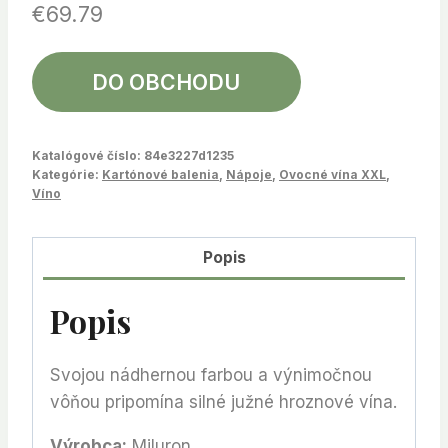
€
69.79
DO OBCHODU
Katalógové číslo:
84e3227d1235
Kategórie:
Kartónové balenia
,
Nápoje
,
Ovocné vína XXL
,
Víno
Popis
Popis
Svojou nádhernou farbou a výnimočnou
vôňou pripomína silné južné hroznové vína.
Výrobca:
Miluron