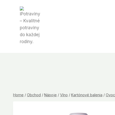
Skip
to
content
Home
/
Obchod
/
Nápoje
/
Víno
/
Kartónové balenia
/
Ovoc