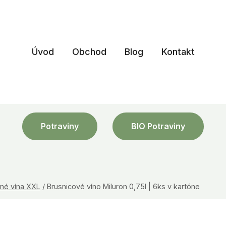
Úvod
Obchod
Blog
Kontakt
Potraviny
BIO Potraviny
né vína XXL
/
Brusnicové víno Miluron 0,75l | 6ks v kartóne