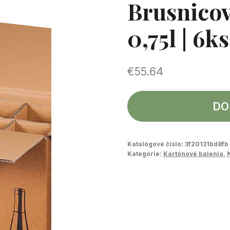
Brusnicov
0,75l | 6k
€
55.64
DO
Katalógové číslo:
3f20131bd8fb
Kategórie:
Kartónové balenia
,