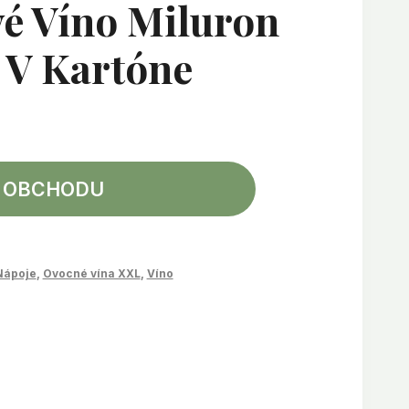
é Víno Miluron
s V Kartóne
 OBCHODU
Nápoje
,
Ovocné vína XXL
,
Víno