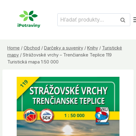
Skip
to
Hľadať:
Vyhľad
content
Home
/
Obchod
/
Darčeky a suveníry
/
Knihy
/
Turistické
mapy
/
Strážovské vrchy – Trenčianske Teplice 119
Turistická mapa 1:50 000