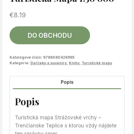
€
8.19
DO OBCHODU
Katalógové číslo:
9788080426965
Kategórie:
Darčeky a suveníry
,
Knihy
,
Turistické mapy
Popis
Popis
Turistická mapa Strážovské vrchy –
Trenčianske Teplice s ktorou vždy nájdete
ten správny smer.