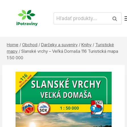
Skip
to
Hľadať:
Vyhľad
content
Home
/
Obchod
/
Darčeky a suveníry
/
Knihy
/
Turistické
mapy
/
Slanské vrchy – Veľká Domaša 116 Turistická mapa
1:50 000