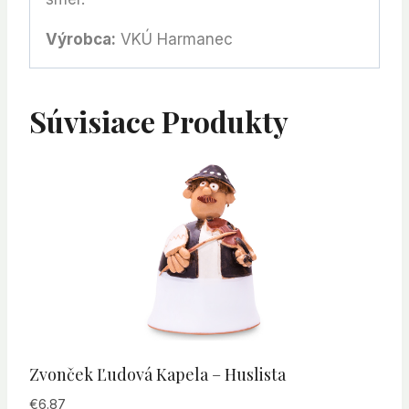
Výrobca:
VKÚ Harmanec
Súvisiace Produkty
Zvonček Ľudová Kapela – Huslista
€
6.87