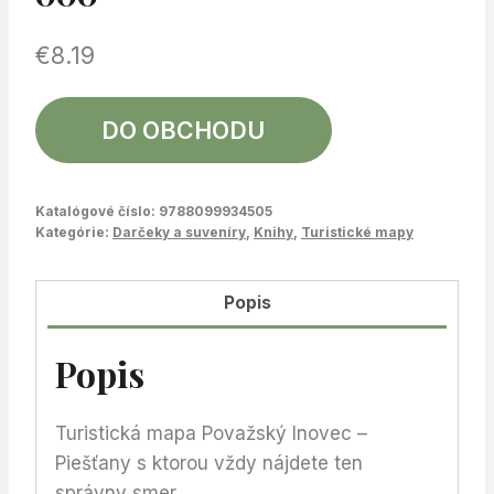
€
8.19
DO OBCHODU
Katalógové číslo:
9788099934505
Kategórie:
Darčeky a suveníry
,
Knihy
,
Turistické mapy
Popis
Popis
Turistická mapa Považský Inovec –
Piešťany s ktorou vždy nájdete ten
správny smer.