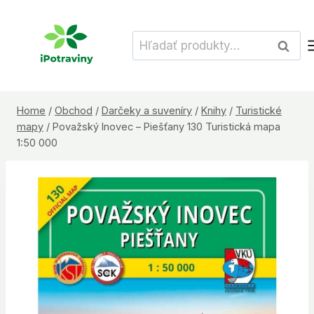
Skip
to
Hľadať:
Vyhľad
content
Home
/
Obchod
/
Darčeky a suveníry
/
Knihy
/
Turistické
mapy
/
Považský Inovec – Piešťany 130 Turistická mapa
1:50 000