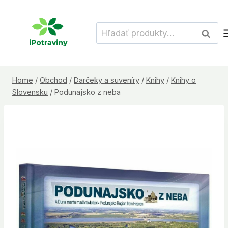
Skip
to
Hľadať:
Vyhľad
content
Home
/
Obchod
/
Darčeky a suveníry
/
Knihy
/
Knihy o
Slovensku
/
Podunajsko z neba