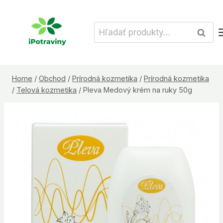
Skip
to
Hľadať:
Vyhľad
content
Home
/
Obchod
/
Prírodná kozmetika
/
Prírodná kozmetika
/
Telová kozmetika
/
Pleva Medový krém na ruky 50g