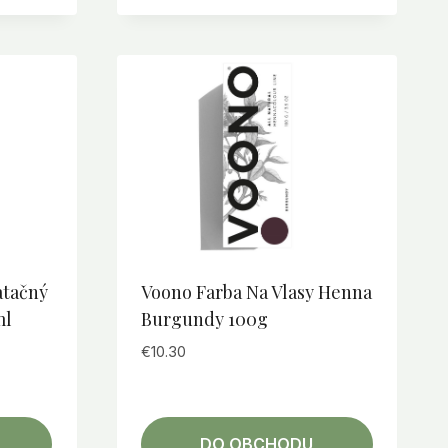
atačný
Voono Farba Na Vlasy Henna
ml
Burgundy 100g
€
10.30
DO OBCHODU