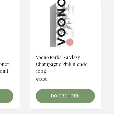
Voono Farba Na Vlasy
onér
Champagne Pink Blonde
60ml
100g
€
10.30
DO OBCHODU