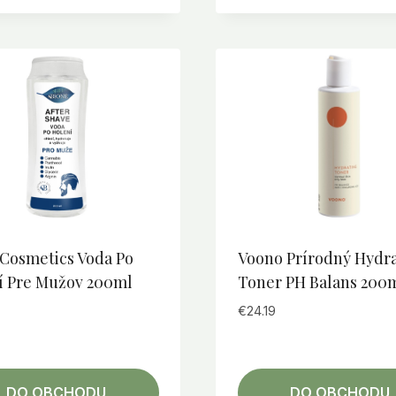
 Cosmetics Voda Po
Voono Prírodný Hydr
í Pre Mužov 200ml
Toner PH Balans 200
€
24.19
DO OBCHODU
DO OBCHODU