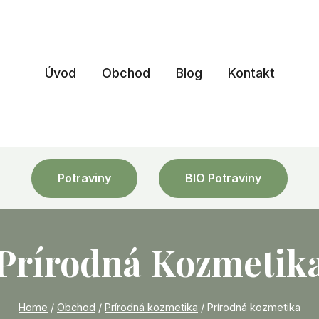
Úvod
Obchod
Blog
Kontakt
Potraviny
BIO Potraviny
Prírodná Kozmetik
Home
/
Obchod
/
Prírodná kozmetika
/
Prírodná kozmetika