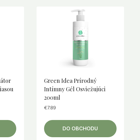
vátor
Green Idea Prírodný
iasou
Intímny Gél Osviežujúci
200ml
€
7.89
DO OBCHODU