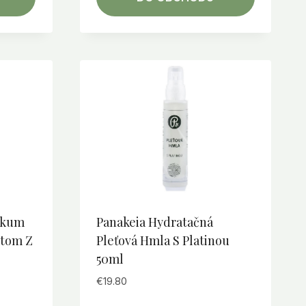
ikum
Panakeia Hydratačná
tom Z
Pleťová Hmla S Platinou
50ml
€
19.80