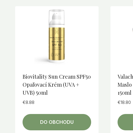
Biovitality Sun Cream SPF50
Valac
Opaľovací Krém (UVA +
Maslo
UVB) 50ml
150ml
€
8.88
€
18.80
DO OBCHODU