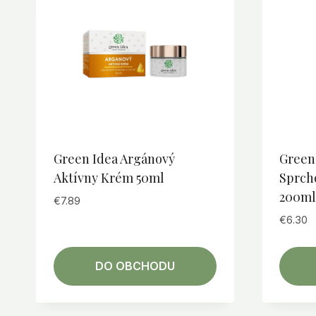
Green Idea Argánový
Green
Aktívny Krém 50ml
Sprch
200ml
€
7.89
€
6.30
DO OBCHODU