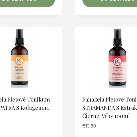
eia Pleťové Tonikum
Panakeia Pleťové Ton
ATRA S Kolagénom
ŠTRAMANDA S Extrak
Čiernej Vŕby 100ml
€
13.80