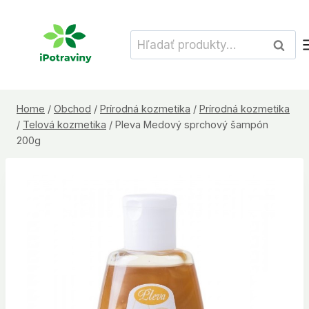
Skip
to
Hľadať:
Vyhľad
content
Home
/
Obchod
/
Prírodná kozmetika
/
Prírodná kozmetika
/
Telová kozmetika
/
Pleva Medový sprchový šampón
200g