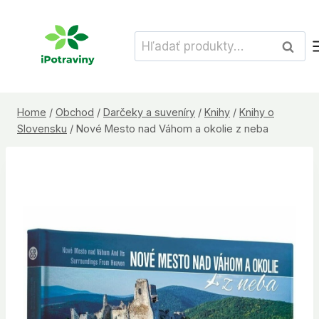
Skip
to
Hľadať:
Vyhľad
content
Home
/
Obchod
/
Darčeky a suveníry
/
Knihy
/
Knihy o
Slovensku
/
Nové Mesto nad Váhom a okolie z neba