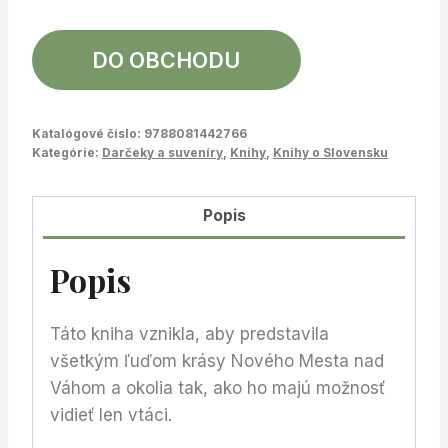
DO OBCHODU
Katalógové číslo:
9788081442766
Kategórie:
Darčeky a suveníry
,
Knihy
,
Knihy o Slovensku
Popis
Popis
Táto kniha vznikla, aby predstavila
všetkým ľuďom krásy Nového Mesta nad
Váhom a okolia tak, ako ho majú možnosť
vidieť len vtáci.