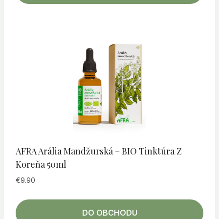
AFRA Arália Mandžurská – BIO Tinktúra Z
Koreňa 50ml
€
9.90
DO OBCHODU