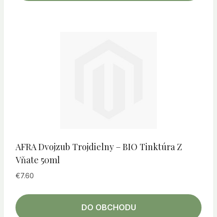
AFRA Dvojzub Trojdielny – BIO Tinktúra Z
Vňate 50ml
€
7.60
DO OBCHODU