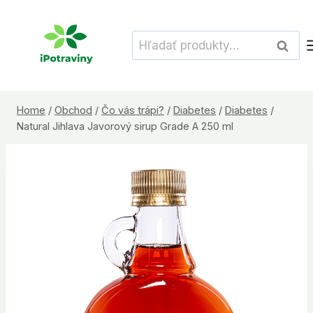
Skip
to
Hľadať:
Vyhľad
content
Home
/
Obchod
/
Čo vás trápi?
/
Diabetes
/
Diabetes
/
Natural Jihlava Javorový sirup Grade A 250 ml