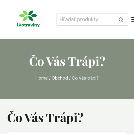
Skip
to
Hľadať:
Vyhľad
content
Čo Vás Trápi?
Home
/
Obchod
/
Čo vás trápi?
Čo Vás Trápi?