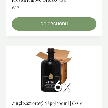
Provita Píniové Oriešky 50g
€
3.71
DO OBCHODU
Zingi Zázvorový Nápoj 500ml | 6ks V