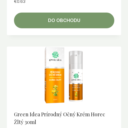
€
0.63
DO OBCHODU
Green Idea Prírodný Očný Krém Horec
Žltý 30ml