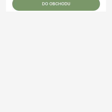
DO OBCHODU
Valach Rakytníková Šťava BIO 100% 3L
€
27.29
DO OBCHODU