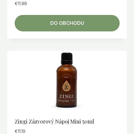
€
11.88
DO OBCHODU
Zingi Zázvorový Nápoj Mini 50ml
€
11.19