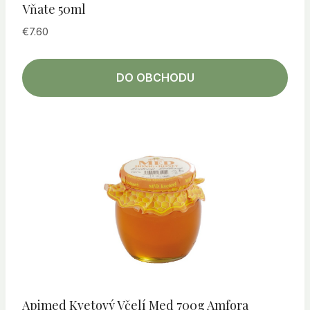
Vňate 50ml
€
7.60
DO OBCHODU
Apimed Kvetový Včelí Med 700g Amfora