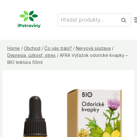
Skip
to
Hľadať:
Vyhľad
content
Home
/
Obchod
/
Čo vás trápi?
/
Nervová sústava
/
Depresia, úzkosť, stres
/
AFRA Výťažok odorické kvapky –
BIO tinktúra 50ml