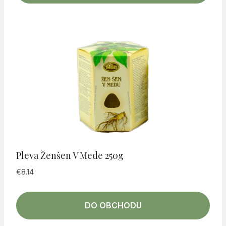
Pleva Ženšen V Mede 250g
€
8.14
DO OBCHODU