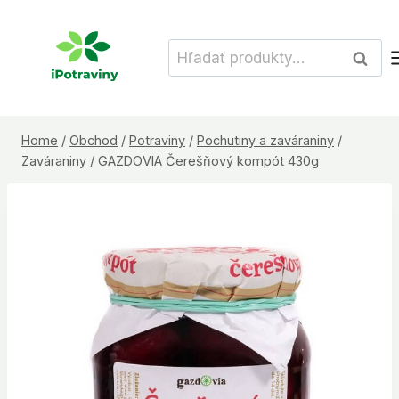
Skip
to
Hľadať:
Vyhľad
content
Home
/
Obchod
/
Potraviny
/
Pochutiny a zaváraniny
/
Zaváraniny
/
GAZDOVIA Čerešňový kompót 430g