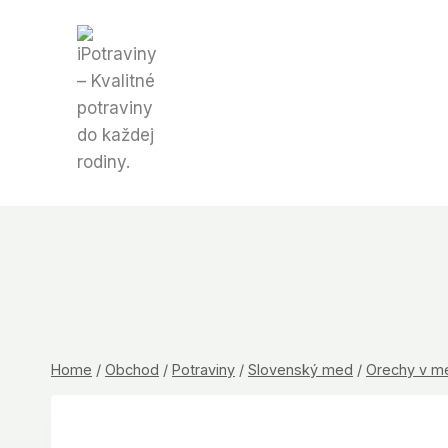
Skip
to
content
Home
/
Obchod
/
Potraviny
/
Slovenský med
/
Orechy v m