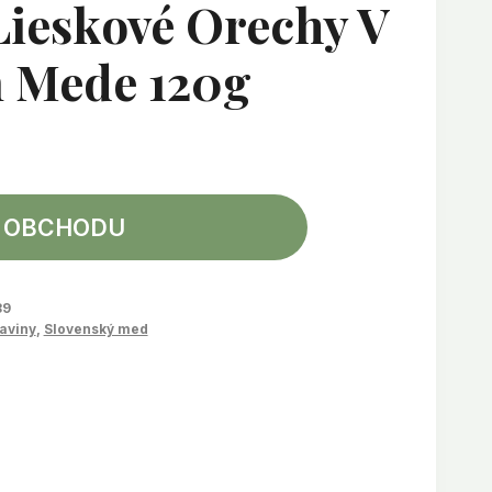
ieskové Orechy V
 Mede 120g
 OBCHODU
89
aviny
,
Slovenský med