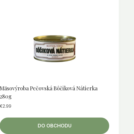
Mäsovýroba Pečovská Bôčiková Nátierka
280g
€
2.99
DO OBCHODU