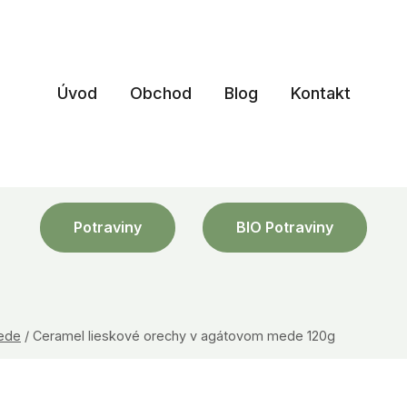
Úvod
Obchod
Blog
Kontakt
Potraviny
BIO Potraviny
ede
/
Ceramel lieskové orechy v agátovom mede 120g