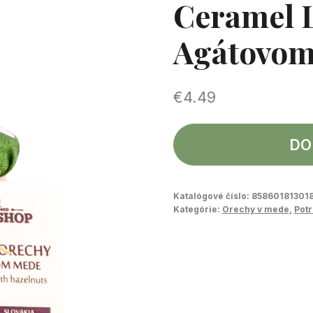
Ceramel L
Agátovom
€
4.49
DO
Katalógové číslo:
85860181301
Kategórie:
Orechy v mede
,
Potr