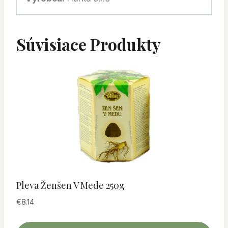
Súvisiace Produkty
Pleva Ženšen V Mede 250g
€
8.14