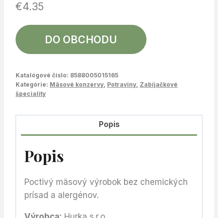
€
4.35
DO OBCHODU
Katalógové číslo:
8588005015165
Kategórie:
Mäsové konzervy
,
Potraviny
,
Zabíjačkové
špeciality
Popis
Popis
Poctivý mäsový výrobok bez chemických
prísad a alergénov.
Výrobca:
Hurka s.r.o