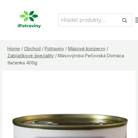
Skip
to
Hľadať:
Vyhľad
content
Home
/
Obchod
/
Potraviny
/
Mäsové konzervy
/
Zabíjačkové špeciality
/
Mäsovýroba Pečovská Domáca
tlačenka 400g