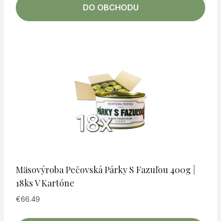
DO OBCHODU
Mäsovýroba Pečovská Párky S Fazuľou 400g |
18ks V Kartóne
€
66.49