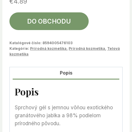
€
4.89
DO OBCHODU
Katalógové číslo:
8594005476103
Kategórie:
Prírodná kozmetika
,
Prírodná kozmetika
,
Telová
kozmetika
Popis
Popis
Sprchový gél s jemnou vôňou exotického
granátového jablka a 98% podielom
prírodného pôvodu.