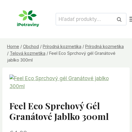
Skip
to
Hľadať:
Vyhľad
content
Home
/
Obchod
/
Prírodná kozmetika
/
Prírodná kozmetika
/
Telová kozmetika
/
Feel Eco Sprchový gél Granátové
jablko 300ml
Feel Eco Sprchový Gél
Granátové Jablko 300ml