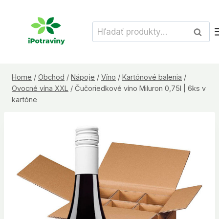
Skip
to
Hľadať:
Vyhľad
content
Home
/
Obchod
/
Nápoje
/
Víno
/
Kartónové balenia
/
Ovocné vína XXL
/
Čučoriedkové víno Miluron 0,75l | 6ks v
kartóne