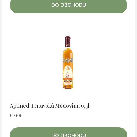
DO OBCHODU
Apimed Trnavská Medovina 0,5l
€
7.69
DO OBCHODU