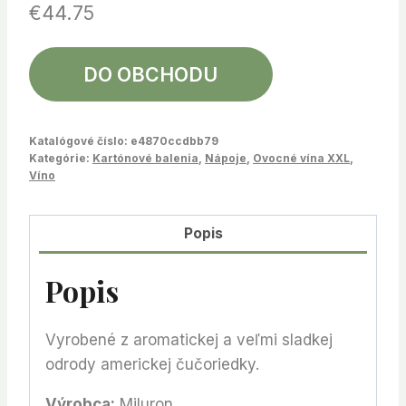
€
44.75
DO OBCHODU
Katalógové číslo:
e4870ccdbb79
Kategórie:
Kartónové balenia
,
Nápoje
,
Ovocné vína XXL
,
Víno
Popis
Popis
Vyrobené z aromatickej a veľmi sladkej
odrody americkej čučoriedky.
Výrobca:
Miluron