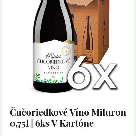
Čučoriedkové Víno Miluron
0,75l | 6ks V Kartóne