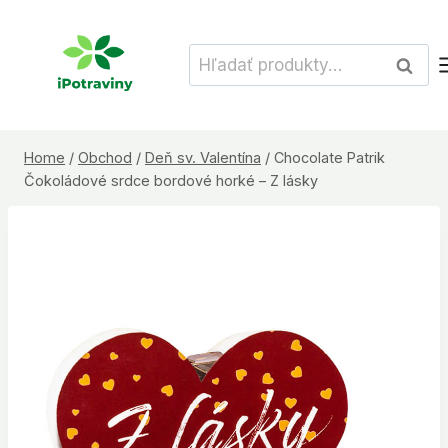
Skip
to
Hľadať:
Vyhľad
content
Home
/
Obchod
/
Deň sv. Valentína
/
Chocolate Patrik
Čokoládové srdce bordové horké – Z lásky