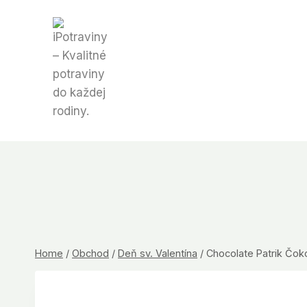
Skip
to
content
Home
/
Obchod
/
Deň sv. Valentína
/
Chocolate Patrik Čok