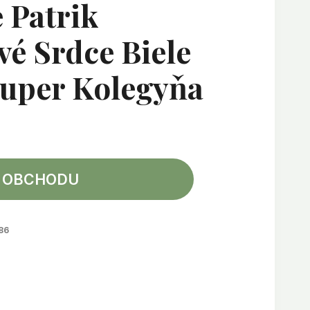
 Patrik
é Srdce Biele
Super Kolegyňa
 OBCHODU
86