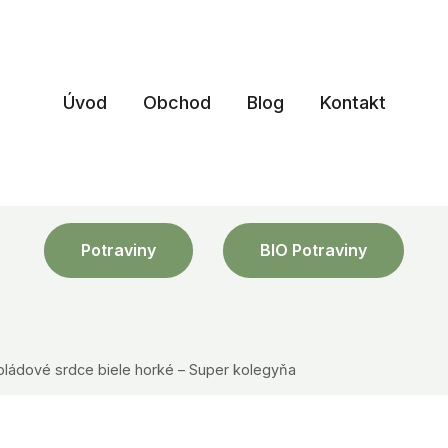
Úvod
Obchod
Blog
Kontakt
Potraviny
BIO Potraviny
oládové srdce biele horké – Super kolegyňa