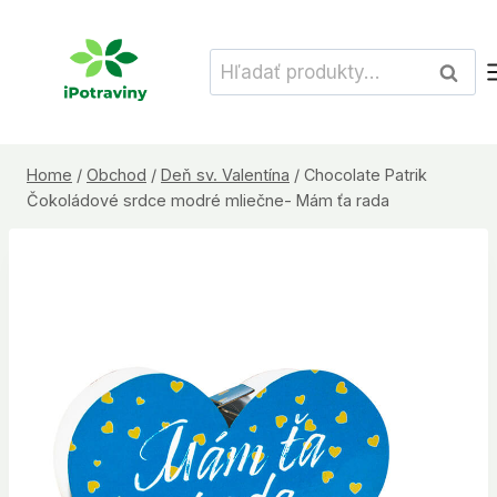
Skip
to
Hľadať:
Vyhľad
content
Home
/
Obchod
/
Deň sv. Valentína
/
Chocolate Patrik
Čokoládové srdce modré mliečne- Mám ťa rada