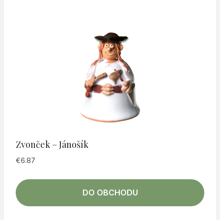
Zvonček – Jánošík
€
6.87
DO OBCHODU