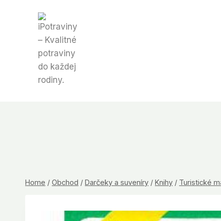
Skip
to
content
Home
/
Obchod
/
Darčeky a suveníry
/
Knihy
/
Turistické 