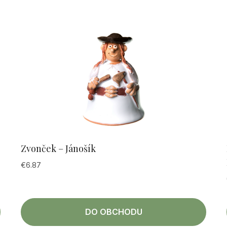
Zvonček – Jánošík
€
6.87
DO OBCHODU