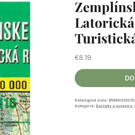
Zemplíns
Latorická
Turistick
€
8.19
DO
Katalógové číslo:
85860033215
Kategórie:
Darčeky a suveníry
,