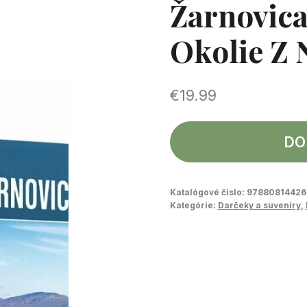
Žarnovica
Okolie Z 
€
19.99
DO
Katalógové číslo:
97880814426
Kategórie:
Darčeky a suveníry
,