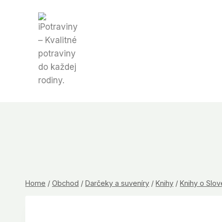
Skip
to
content
Home
/
Obchod
/
Darčeky a suveníry
/
Knihy
/
Knihy o Slo