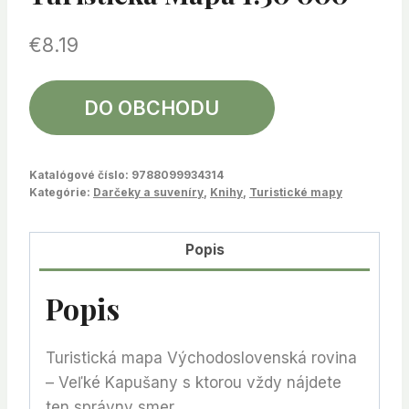
€
8.19
DO OBCHODU
Katalógové číslo:
9788099934314
Kategórie:
Darčeky a suveníry
,
Knihy
,
Turistické mapy
Popis
Popis
Turistická mapa Východoslovenská rovina
– Veľké Kapušany s ktorou vždy nájdete
ten správny smer.