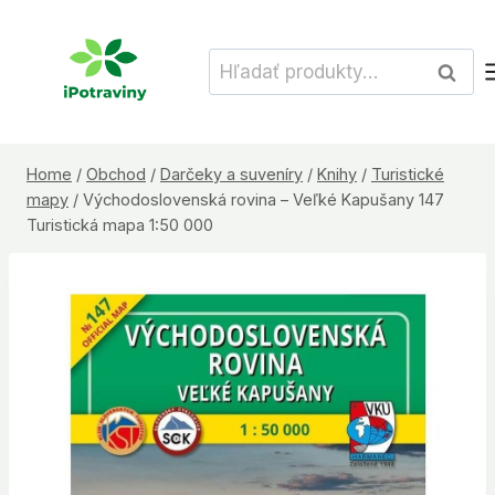
Skip
to
Hľadať:
Vyhľad
content
Home
/
Obchod
/
Darčeky a suveníry
/
Knihy
/
Turistické
mapy
/
Východoslovenská rovina – Veľké Kapušany 147
Turistická mapa 1:50 000