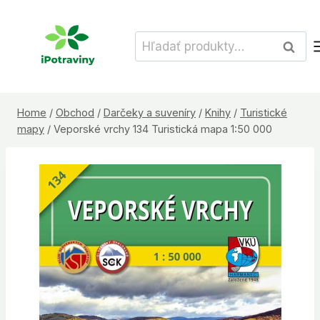
Skip
to
Hľadať:
Vyhľad
content
Home
/
Obchod
/
Darčeky a suveníry
/
Knihy
/
Turistické
mapy
/
Veporské vrchy 134 Turistická mapa 1:50 000