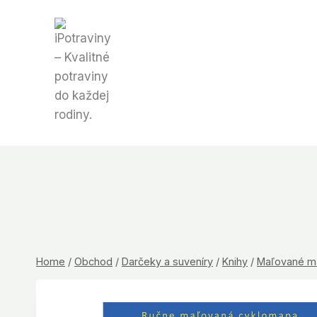
Skip
to
content
Home
/
Obchod
/
Darčeky a suveníry
/
Knihy
/
Maľované m