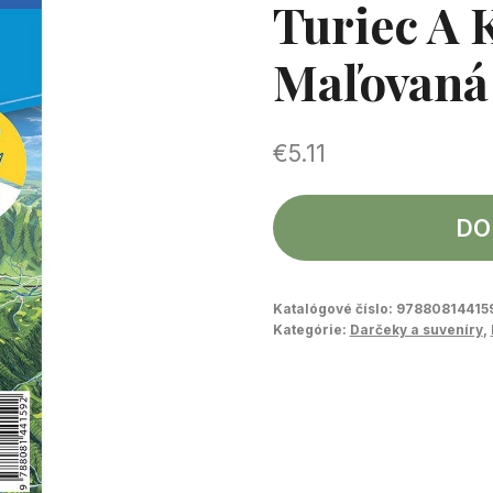
Turiec A
Maľovaná
€
5.11
DO
Katalógové číslo:
97880814415
Kategórie:
Darčeky a suveníry
,