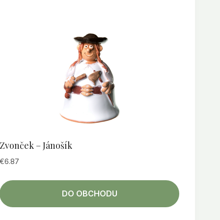
Zvonček – Jánošík
€
6.87
DO OBCHODU