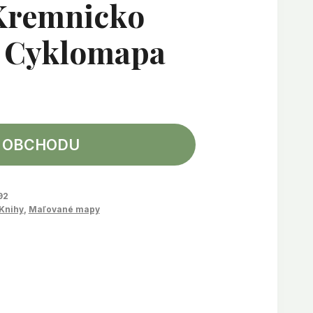
 Kremnicko
 Cyklomapa
 OBCHODU
92
Knihy
,
Maľované mapy