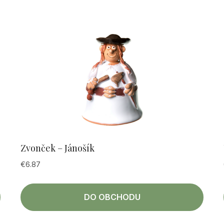
Zvonček – Jánošík
€
6.87
DO OBCHODU