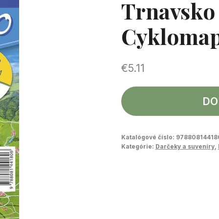
Trnavsko
Cykloma
€
5.11
DO
Katalógové číslo:
97880814418
Kategórie:
Darčeky a suveníry
,