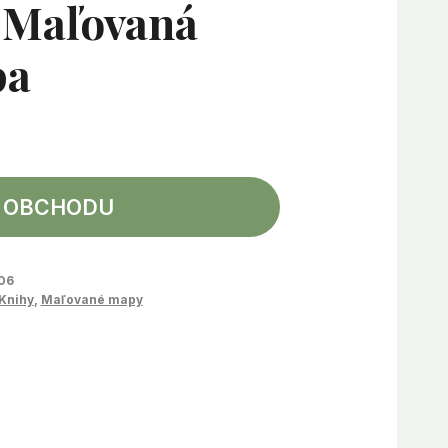
 Maľovaná
pa
 OBCHODU
06
Knihy
,
Maľované mapy