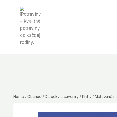
Skip
to
content
Home
/
Obchod
/
Darčeky a suveníry
/
Knihy
/
Maľované m