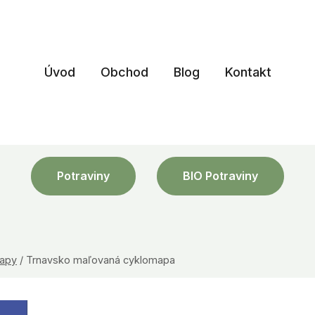
Úvod
Obchod
Blog
Kontakt
Potraviny
BIO Potraviny
apy
/
Trnavsko maľovaná cyklomapa