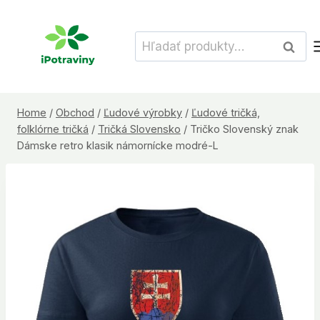
Skip
to
Hľadať:
Vyhľad
content
Home
/
Obchod
/
Ľudové výrobky
/
Ľudové tričká,
folklórne tričká
/
Tričká Slovensko
/
Tričko Slovenský znak
Dámske retro klasik námornícke modré-L