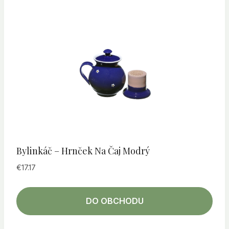
Bylinkáč – Hrnček Na Čaj Modrý
€
17.17
DO OBCHODU