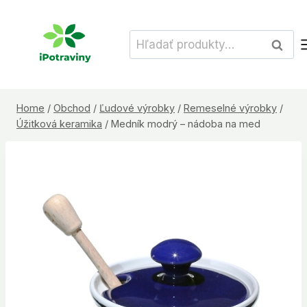
Skip
to
Hľadať:
Vyhľad
content
Home
/
Obchod
/
Ľudové výrobky
/
Remeselné výrobky
/
Úžitková keramika
/
Medník modrý – nádoba na med