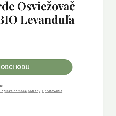
rde Osviežovač
BIO Levanduľa
 OBCHODU
16
logické domáce potreby
,
Upratovanie