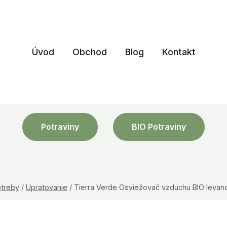
Úvod
Obchod
Blog
Kontakt
Potraviny
BIO Potraviny
treby
/
Upratovanie
/
Tierra Verde Osviežovač vzduchu BIO levan