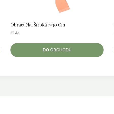
Obracačka Široká 7×30 Cm
€
1.44
DO OBCHODU