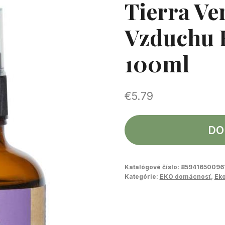
Tierra Ve
Vzduchu 
100ml
€
5.79
DO
Katalógové číslo:
85941650096
Kategórie:
EKO domácnosť
,
Eko