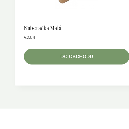
Naberačka Malá
€
2.04
DO OBCHODU