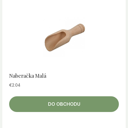
Naberačka Malá
€
2.04
DO OBCHODU