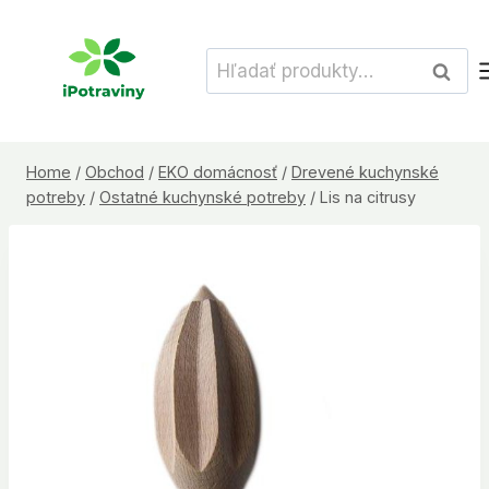
Skip
to
Hľadať:
Vyhľad
content
Home
/
Obchod
/
EKO domácnosť
/
Drevené kuchynské
potreby
/
Ostatné kuchynské potreby
/
Lis na citrusy