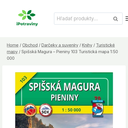
Skip
to
Hľadať:
Vyhľad
content
Home
/
Obchod
/
Darčeky a suveníry
/
Knihy
/
Turistické
mapy
/
Spišská Magura – Pieniny 103 Turistická mapa 1:50
000