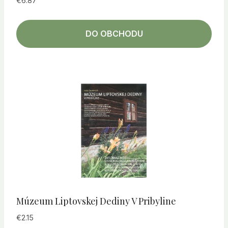
€
6.87
DO OBCHODU
Múzeum Liptovskej Dediny V Pribyline
€
2.15