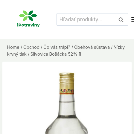
Skip
to
Hľadať:
Vyhľad
content
Home
/
Obchod
/
Čo vás trápi?
/
Obehová sústava
/
Nízky
krvný tlak
/
Slivovica Bošácka 52% 1l