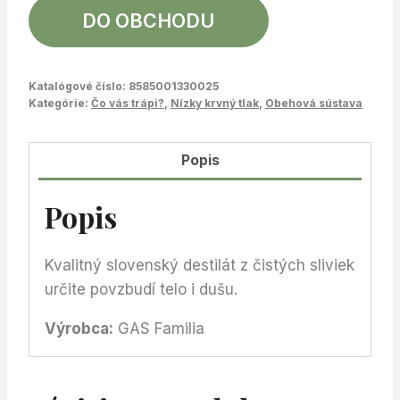
DO OBCHODU
Katalógové číslo:
8585001330025
Kategórie:
Čo vás trápi?
,
Nízky krvný tlak
,
Obehová sústava
Popis
Popis
Kvalitný slovenský destilát z čistých sliviek
určite povzbudí telo i dušu.
Výrobca:
GAS Familia