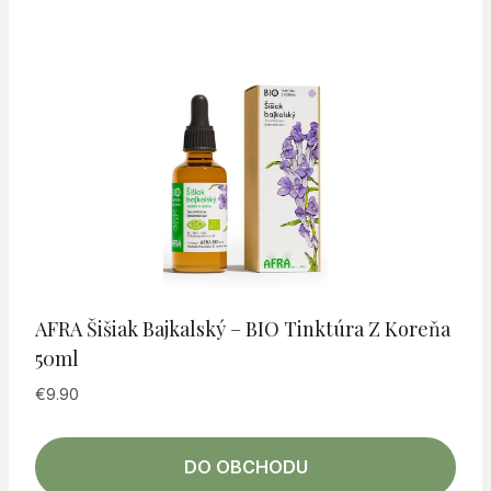
AFRA Šišiak Bajkalský – BIO Tinktúra Z Koreňa
50ml
€
9.90
DO OBCHODU