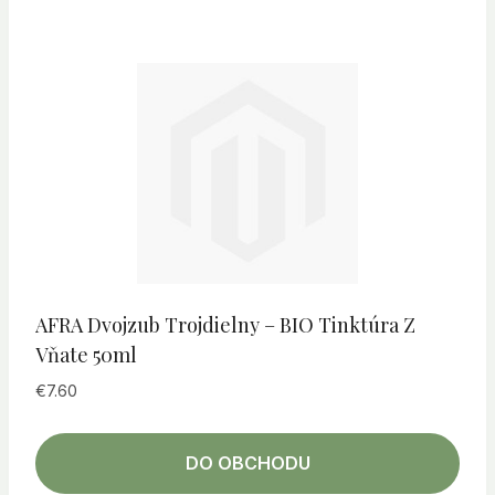
AFRA Dvojzub Trojdielny – BIO Tinktúra Z
Vňate 50ml
€
7.60
DO OBCHODU