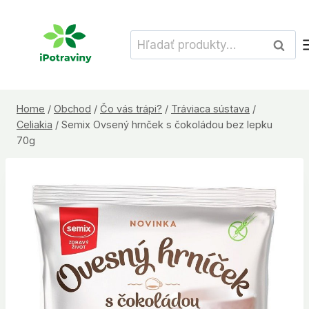
Skip
to
Hľadať:
Vyhľad
content
Home
/
Obchod
/
Čo vás trápi?
/
Tráviaca sústava
/
Celiakia
/
Semix Ovsený hrnček s čokoládou bez lepku
70g