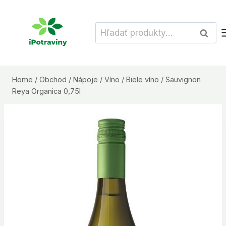
Skip
to
Hľadať:
Vyhľad
content
Home
/
Obchod
/
Nápoje
/
Víno
/
Biele víno
/
Sauvignon
Reya Organica 0,75l