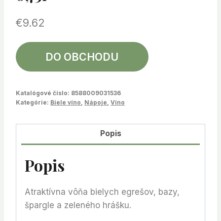
€
9.62
DO OBCHODU
Katalógové číslo:
8588009031536
Kategórie:
Biele víno
,
Nápoje
,
Víno
Popis
Popis
Atraktívna vôňa bielych egrešov, bazy,
špargle a zeleného hrášku.