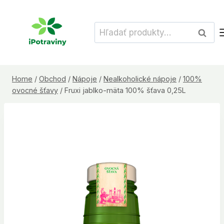
Skip
to
Hľadať:
Vyhľad
content
Home
/
Obchod
/
Nápoje
/
Nealkoholické nápoje
/
100%
ovocné šťavy
/
Fruxi jablko-mäta 100% šťava 0,25L