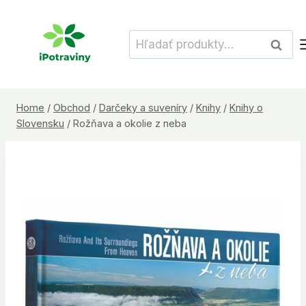
Skip
to
Hľadať:
Vyhľad
content
Home
/
Obchod
/
Darčeky a suveníry
/
Knihy
/
Knihy o
Slovensku
/
Rožňava a okolie z neba