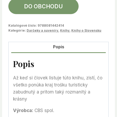
DO OBCHODU
Katalógové číslo:
9788081442414
Kategórie:
Darčeky a suveníry
,
Knihy
,
Knihy o Slovensku
Popis
Popis
Až keď si človek listuje túto knihu, zistí, čo
všetko ponúka kraj trošku turisticky
zabudnutý a pritom taký rozmanitý a
krásny
Výrobca:
CBS spol.