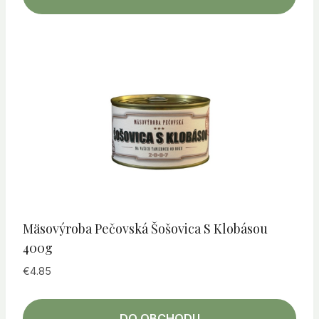
Mäsovýroba Pečovská Šošovica S Klobásou
400g
€
4.85
DO OBCHODU