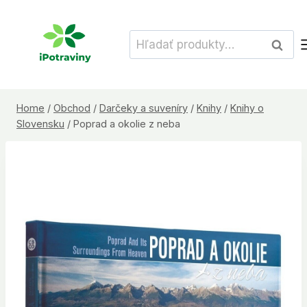
Skip
to
Hľadať:
Vyhľad
content
Home
/
Obchod
/
Darčeky a suveníry
/
Knihy
/
Knihy o
Slovensku
/
Poprad a okolie z neba