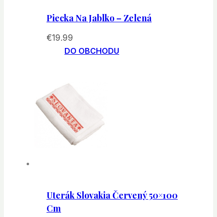
Piecka Na Jablko – Zelená
€
19.99
DO OBCHODU
Uterák Slovakia Červený 50×100
Cm