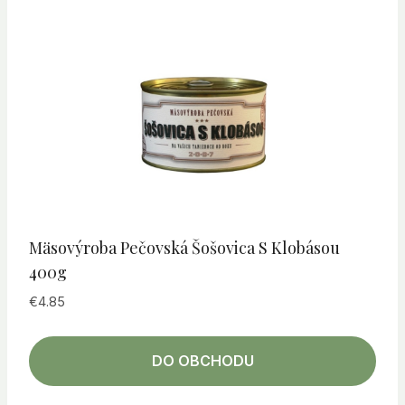
Mäsovýroba Pečovská Šošovica S Klobásou
400g
€
4.85
DO OBCHODU