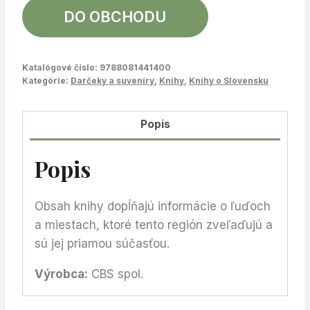
DO OBCHODU
Katalógové číslo:
9788081441400
Kategórie:
Darčeky a suveníry
,
Knihy
,
Knihy o Slovensku
Popis
Popis
Obsah knihy dopĺňajú informácie o ľuďoch
a miestach, ktoré tento región zveľaďujú a
sú jej priamou súčasťou.
Výrobca:
CBS spol.