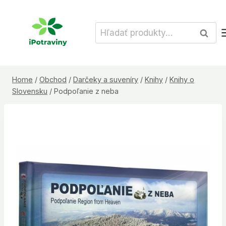
Skip
to
Hľadať:
Vyhľad
content
Home
/
Obchod
/
Darčeky a suveníry
/
Knihy
/
Knihy o
Slovensku
/
Podpoľanie z neba