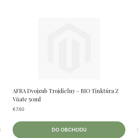
AFRA Dvojzub Trojdielny – BIO Tinktúra Z
Vňate 50ml
€
7.60
DO OBCHODU