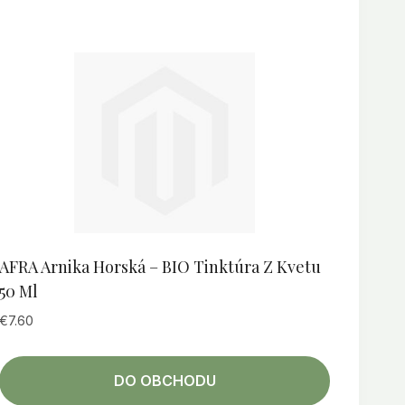
AFRA Arnika Horská – BIO Tinktúra Z Kvetu
50 Ml
€
7.60
DO OBCHODU