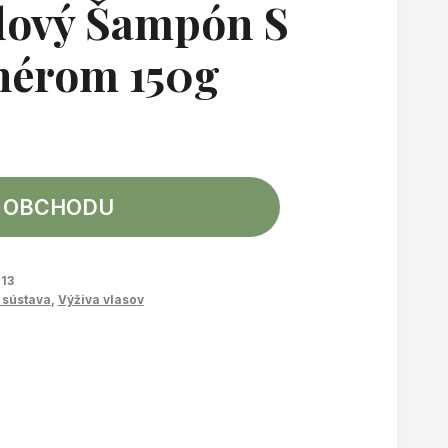
dový Šampón S
nérom 150g
 OBCHODU
13
 sústava
,
Výživa vlasov