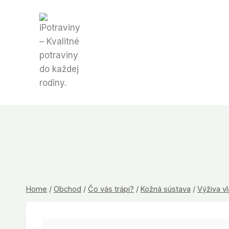
Skip
to
content
Home
/
Obchod
/
Čo vás trápi?
/
Kožná sústava
/
Výživa v