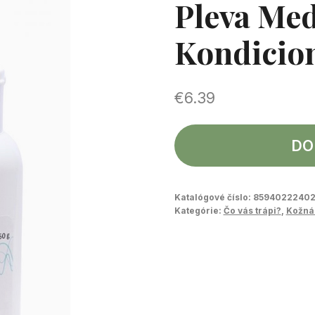
Pleva Me
Kondicio
€
6.39
DO
Katalógové číslo:
85940222402
Kategórie:
Čo vás trápi?
,
Kožná