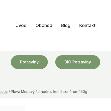
Úvod
Obchod
Blog
Kontakt
Potraviny
BIO Potraviny
lasov
/
Pleva Medový šampón s kondicionérom 150g