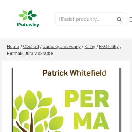
Skip
to
Hľadať:
Vyhľad
content
Home
/
Obchod
/
Darčeky a suveníry
/
Knihy
/
EKO knihy
/
Permakultúra v skratke