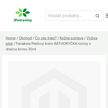
Skip
to
Hľadať:
Vyhľad
content
Home
/
Obchod
/
Čo vás trápi?
/
Kožná sústava
/
Výživa
pleti
/
Panakeia Pleťový krém BÁTHORYČKA nočný s
dračou krvou 30ml