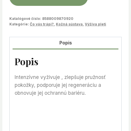
Katalógové číslo:
8588009870920
Kategórie:
Čo vás trápi?
,
Kožná sústava
,
Výživa pleti
Popis
Popis
Intenzívne vyživuje , zlepšuje pružnosť
pokožky, podporuje jej regeneráciu a
obnovuje jej ochrannú bariéru.