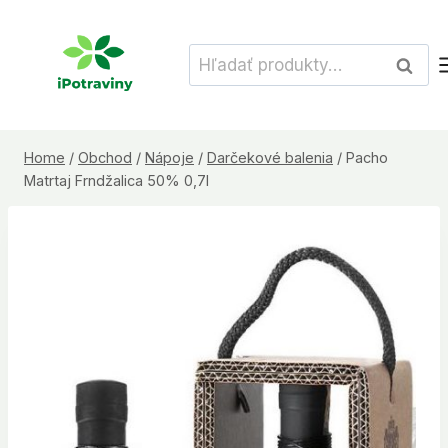
Skip
to
Hľadať:
Vyhľad
content
Home
/
Obchod
/
Nápoje
/
Darčekové balenia
/
Pacho
Matrtaj Frndžalica 50% 0,7l