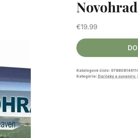
Novohrad
€
19.99
DO
Katalógové číslo:
97880814411
Kategórie:
Darčeky a suveníry
,