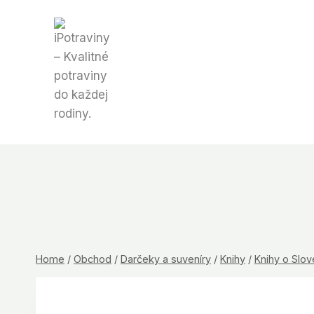
Skip
to
content
Home
/
Obchod
/
Darčeky a suveníry
/
Knihy
/
Knihy o Slo