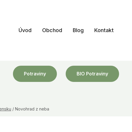
Úvod
Obchod
Blog
Kontakt
Potraviny
BIO Potraviny
vensku
/
Novohrad z neba